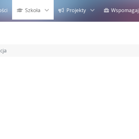
ości
Szkoła
Projekty
Wspomagaj
cja