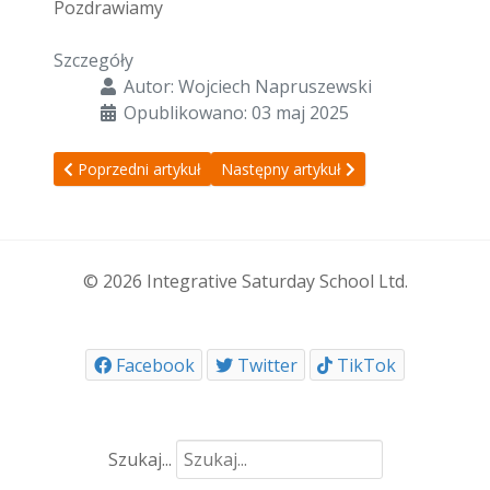
Pozdrawiamy
Szczegóły
Autor:
Wojciech Napruszewski
Opublikowano: 03 maj 2025
Poprzedni artykuł: Regulamin konkursu - Talent Show
Następny artykuł: Bal Karnawałowy
Poprzedni artykuł
Następny artykuł
© 2026 Integrative Saturday School Ltd.
Facebook
Twitter
TikTok
Szukaj...