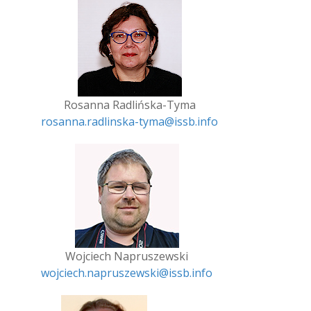
Rosanna Radlińska-Tyma
rosanna.radlinska-tyma@issb.info
Wojciech Napruszewski
wojciech.napruszewski@issb.info