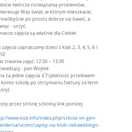
lubicie twórcze rozwiązania problemów,
interesuje Was świat, w którym mieszkacie,
chcielibyście po prostu dobrze się bawić, a
wiąc - uczyć,
 nasze zajęcia są właśnie dla Ciebie!
 zajęcia zapraszamy dzieci z klas 2, 3, 4, 5, 6 i
SE
as trwania zajęć: 12:30 – 13:30
owadzący : pan Wojtek
na za jedne zajęcia: £7 (płatność przelewem
 konto szkoły po otrzymaniu faktury za term
góry)
pisy przez stronę szkolną link poniżej:
tp://www.issb.info/index.php/szkola-im-gen-
andersa/uczen/zapisy-na-klub-ciekawskiego-
lolata