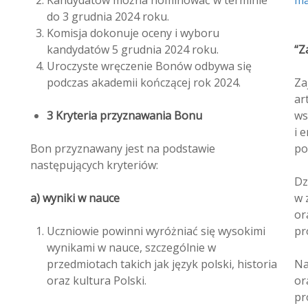
do 3 grudnia 2024 roku.
Komisja dokonuje oceny i wyboru
kandydatów 5 grudnia 2024 roku.
“Z
Uroczyste wręczenie Bonów odbywa się
podczas akademii kończącej rok 2024.
Za
ar
3 Kryteria przyznawania Bonu
ws
i 
Bon przyznawany jest na podstawie
po
następujących kryteriów:
Dz
a) wyniki w nauce
w 
or
Uczniowie powinni wyróżniać się wysokimi
pr
wynikami w nauce, szczególnie w
przedmiotach takich jak język polski, historia
Na
oraz kultura Polski.
ora
pr