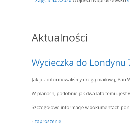
Zajęcia 4.07.2026
Wojciech Napruszewski
(
K
Aktualności
Wycieczka do Londynu 7
Jak już informowaliśmy drogą mailową, Pan W
W planach, podobnie jak dwa lata temu, jest 
Szczegółowe informacje w dokumentach poni
-
zaproszenie