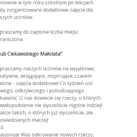
nownie w tym roku szkolnym po lekcjach
dą zorganizowane dodatkowe zajęcia dla
szych uczniów.
praszamy do zapisów liczba miejsc
raniczona.
lub Ciekawskiego Małolata”
praszamy naszych uczniów na wyjątkowe,
eatywne, wciągające, inspirujące, czasem
alone - zajęcia dodatkowe! Co tydzień coś
wego, odkrywczego i pobudzającego
ekawość. U nas dowiecie się rzeczy, o których
awdopodobnie nie słyszeliście nigdzie indziej!
także takich, o których już słyszeliście, ale
owiedzianych inaczej!
li:
pasjonuje Was odkrywanie nowych rzeczy,