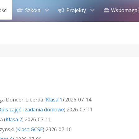
ości
Szkoła
Projekty
Wspomagaj
ga Donder-Liberda
(
Klasa 1
)
2026-07-14
pis zajęć i zadania domowe
)
2026-07-11
ka
(
Klasa 2
)
2026-07-11
rzynski
(
Klasa GCSE
)
2026-07-10