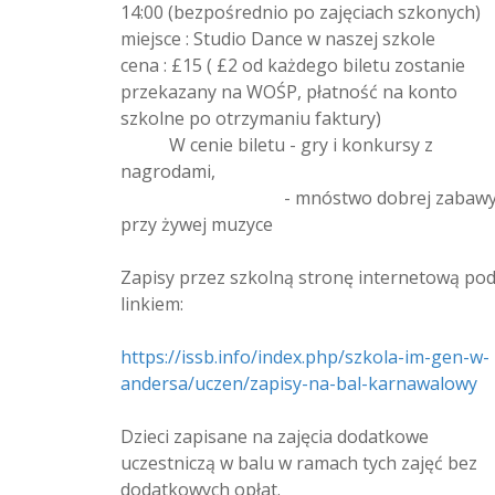
14:00 (bezpośrednio po zajęciach szkonych)
miejsce : Studio Dance w naszej szkole
cena : £15 ( £2 od każdego biletu zostanie
przekazany na WOŚP, płatność na konto
szkolne po otrzymaniu faktury)
W cenie biletu - gry i konkursy z
nagrodami,
- mnóstwo dobrej zabaw
przy żywej muzyce
Zapisy przez szkolną stronę internetową po
linkiem:
https://issb.info/index.php/szkola-im-gen-w-
andersa/uczen/zapisy-na-bal-karnawalowy
Dzieci zapisane na zajęcia dodatkowe
uczestniczą w balu w ramach tych zajęć bez
dodatkowych opłat.