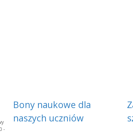
Bony naukowe dla
Z
naszych uczniów
s
wy
0 -