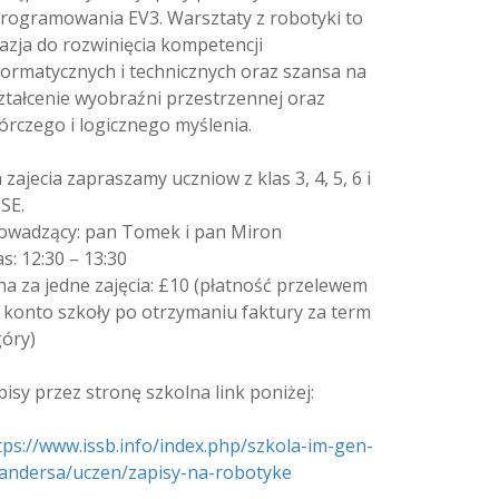
rogramowania EV3. Warsztaty z robotyki to
azja do rozwinięcia kompetencji
formatycznych i technicznych oraz szansa na
ztałcenie wyobraźni przestrzennej oraz
órczego i logicznego myślenia.
 zajecia zapraszamy uczniow z klas 3, 4, 5, 6 i
SE.
owadzący: pan Tomek i pan Miron
as: 12:30 – 13:30
na za jedne zajęcia: £10 (płatność przelewem
 konto szkoły po otrzymaniu faktury za term
góry)
pisy przez stronę szkolna link poniżej:
tps://www.issb.info/index.php/szkola-im-gen-
andersa/uczen/zapisy-na-robotyke