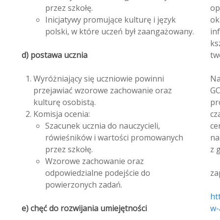
przez szkołę.
op
Inicjatywy promujące kulturę i język
ok
polski, w które uczeń był zaangażowany.
in
ks
d) postawa ucznia
tw
Wyróżniający się uczniowie powinni
Na
przejawiać wzorowe zachowanie oraz
GC
kulturę osobistą.
pr
Komisja ocenia:
cz
Szacunek ucznia do nauczycieli,
ce
rówieśników i wartości promowanych
na
przez szkołę.
z 
Wzorowe zachowanie oraz
odpowiedzialne podejście do
za
powierzonych zadań.
ht
e) chęć do rozwijania umiejętności
w-