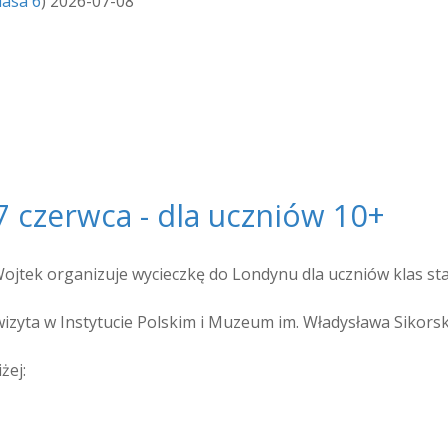
lasa 6
)
2026-07-08
 czerwca - dla uczniów 10+
ojtek organizuje wycieczkę do Londynu dla uczniów klas sta
wizyta w Instytucie Polskim i Muzeum im. Władysława Sikorsk
żej: