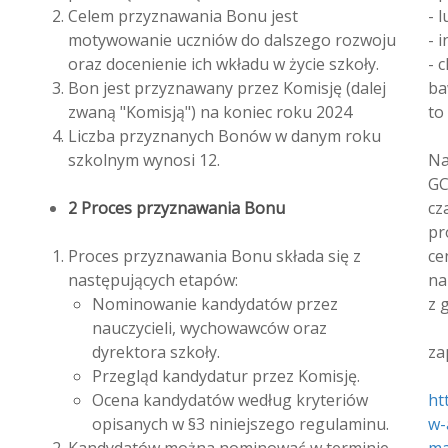
Celem przyznawania Bonu jest
- 
motywowanie uczniów do dalszego rozwoju
- 
oraz docenienie ich wkładu w życie szkoły.
- 
Bon jest przyznawany przez Komisję (dalej
ba
zwaną "Komisją") na koniec roku 2024
to
Liczba przyznanych Bonów w danym roku
szkolnym wynosi 12.
Na
GC
2 Proces przyznawania Bonu
cz
pr
Proces przyznawania Bonu składa się z
ce
następujących etapów:
na
Nominowanie kandydatów przez
z 
nauczycieli, wychowawców oraz
dyrektora szkoły.
za
Przegląd kandydatur przez Komisję.
Ocena kandydatów według kryteriów
ht
opisanych w §3 niniejszego regulaminu.
w-
Kandydatów można nominować w terminie
ma