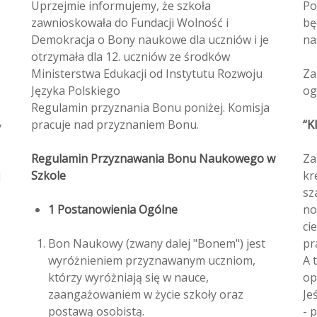
Uprzejmie informujemy, że szkoła
Po
zawnioskowała do Fundacji Wolność i
bę
Demokracja o Bony naukowe dla uczniów i je
na
otrzymała dla 12. uczniów ze środków
Ministerstwa Edukacji od Instytutu Rozwoju
Za
Języka Polskiego
og
Regulamin przyznania Bonu poniżej. Komisja
pracuje nad przyznaniem Bonu.
“K
y
Regulamin Przyznawania Bonu Naukowego w
Za
Szkole
kr
d
sz
1 Postanowienia Ogólne
no
ci
Bon Naukowy (zwany dalej "Bonem") jest
pr
wyróżnieniem przyznawanym uczniom,
A 
którzy wyróżniają się w nauce,
op
zaangażowaniem w życie szkoły oraz
Jeś
postawą osobistą.
- 