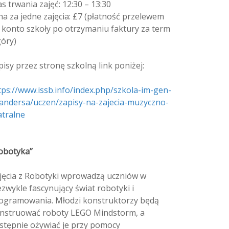
as trwania zajęć: 12:30 – 13:30
na za jedne zajęcia: £7 (płatność przelewem
 konto szkoły po otrzymaniu faktury za term
góry)
pisy przez stronę szkolną link poniżej:
tps://www.issb.info/index.php/szkola-im-gen-
andersa/uczen/zapisy-na-zajecia-muzyczno-
atralne
obotyka”
jęcia z Robotyki wprowadzą uczniów w
ezwykle fascynujący świat robotyki i
ogramowania. Młodzi konstruktorzy będą
nstruować roboty LEGO Mindstorm, a
stępnie ożywiać je przy pomocy