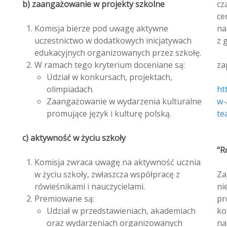
b) zaangażowanie w projekty szkolne
cz
ce
Komisja bierze pod uwagę aktywne
na
uczestnictwo w dodatkowych inicjatywach
z 
edukacyjnych organizowanych przez szkołę.
W ramach tego kryterium doceniane są:
za
Udział w konkursach, projektach,
olimpiadach.
ht
Zaangażowanie w wydarzenia kulturalne
w-
promujące język i kulturę polską.
te
c) aktywność w życiu szkoły
“R
Komisja zwraca uwagę na aktywność ucznia
w życiu szkoły, zwłaszcza współpracę z
Za
rówieśnikami i nauczycielami.
ni
Premiowane są:
pr
Udział w przedstawieniach, akademiach
ko
oraz wydarzeniach organizowanych
na