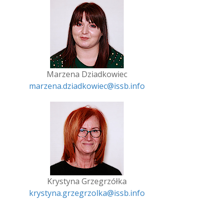
Marzena Dziadkowiec
marzena.dziadkowiec@issb.info
Krystyna Grzegrzółka
krystyna.grzegrzolka@issb.info