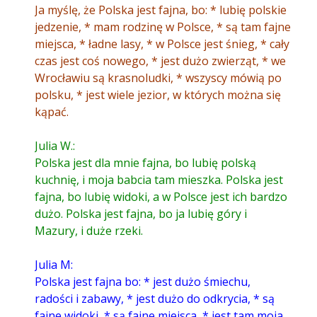
Ja myślę, że Polska jest fajna, bo: * lubię polskie
jedzenie, * mam rodzinę w Polsce, * są tam fajne
miejsca, * ładne lasy, * w Polsce jest śnieg, * cały
czas jest coś nowego, * jest dużo zwierząt, * we
Wrocławiu są krasnoludki, * wszyscy mówią po
polsku, * jest wiele jezior, w których można się
kąpać.
Julia W.:
Polska jest dla mnie fajna, bo lubię polską
kuchnię, i moja babcia tam mieszka. Polska jest
fajna, bo lubię widoki, a w Polsce jest ich bardzo
dużo. Polska jest fajna, bo ja lubię góry i
Mazury, i duże rzeki.
Julia M:
Polska jest fajna bo: * jest dużo śmiechu,
radości i zabawy, * jest dużo do odkrycia, * są
fajne widoki, * są fajne miejsca, * jest tam moja