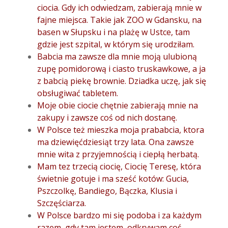
ciocia. Gdy ich odwiedzam, zabierają mnie w
fajne miejsca.
Takie jak ZOO w Gdansku, na
basen w Słupsku i na plażę w Ustce, tam
gdzie jest szpital, w którym się urodziłam.
Babcia ma zawsze dla mnie moją ulubioną
zupę pomidorową i ciasto truskawkowe, a ja
z babcią piekę brownie. Dziadka uczę, jak się
obsługiwać tabletem.
Moje obie ciocie chętnie zabierają mnie na
zakupy i zawsze coś od nich dostanę.
W Polsce też mieszka moja prababcia, ktora
ma dziewięćdziesiąt trzy lata. Ona zawsze
mnie wita z przyjemnością i ciepłą herbatą.
Mam tez trzecią ciocię, Ciocię Teresę, która
świetnie gotuje i ma sześć kotów: Gucia,
Pszczolkę, Bandiego, Bączka, Klusia i
Szczęściarza.
W Polsce bardzo mi się podoba i za każdym
razem, gdy tam jestem, odkrywam coś