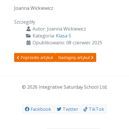
Joanna Wickiewicz
Szczegóły
Autor:
Joanna Wickiewicz
Kategoria:
Klasa 5
Opublikowano: 08 czerwiec 2025
Poprzedni artykuł: Zajęcia 14/06/2025
Następny artykuł: Zajęcia 24/05/2025
Poprzedni artykuł
Następny artykuł
© 2026 Integrative Saturday School Ltd.
Facebook
Twitter
TikTok